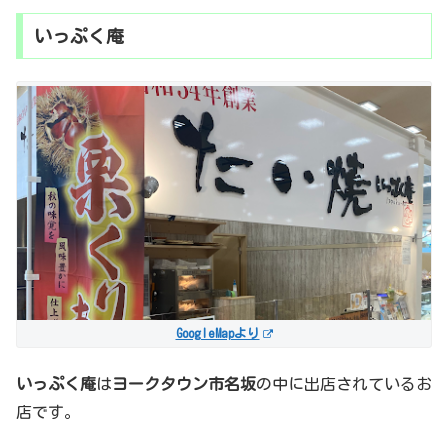
いっぷく庵
GoogleMapより
いっぷく庵
は
ヨークタウン市名坂
の中に出店されているお
店です。