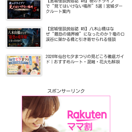
【宮城怪談民俗誌 #6】夜のドライブ
で“見てはいけない場所”5選｜宮城ダー
クルート案内
【宮城怪談民俗誌 #5】八木山橋はな
ぜ“最恐の境界線”になったのか？竜の口
渓谷に架かる橋と引き寄せられる怪談
2026年仙台七夕まつりの見どころ徹底ガイ
ド｜おすすめルート・混雑・花火も解説
スポンサーリンク