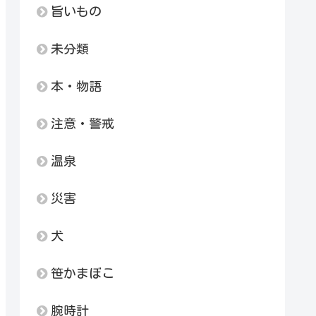
旨いもの
未分類
本・物語
注意・警戒
温泉
災害
犬
笹かまぼこ
腕時計