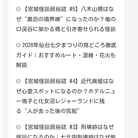
【宮城怪談民俗誌 #5】八木山橋はな
ぜ“最恐の境界線”になったのか？竜の
口渓谷に架かる橋と引き寄せられる怪談
2026年仙台七夕まつりの見どころ徹底
ガイド｜おすすめルート・混雑・花火も
解説
【宮城怪談民俗誌 #4】近代廃墟はな
ぜ心霊スポットになるのか？ホテルニュ
ー鳴子と化女沼レジャーランドに残
る“人が去った後の気配”
【宮城怪談民俗誌 #3】刑場跡はなぜ
怪談になるのか｜七北田刑場跡はなぜ怖