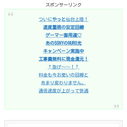
スポンサーリンク
ついに
やっと
仙台上陸！
速度重視の安定回線
ゲーマー御用達♡
あのSONYのNURO光
キャンペーン実施中
工事費無料に現金還元！
↑急げ〜〜！↑
料金も今お使いの回線と
あまり変わりません。
通信速度が上がって快適