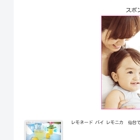
スポ
レモネード バイ レモニカ 仙台