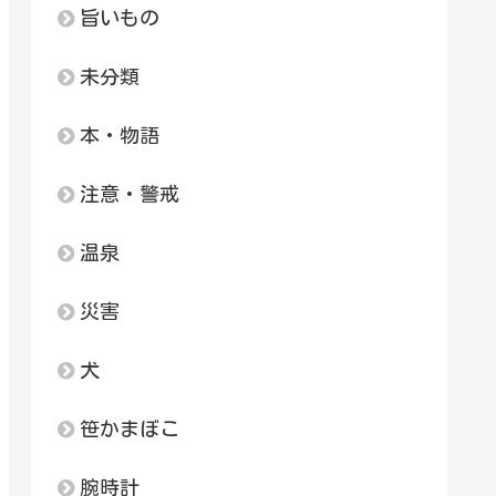
旨いもの
未分類
本・物語
注意・警戒
温泉
災害
犬
笹かまぼこ
腕時計