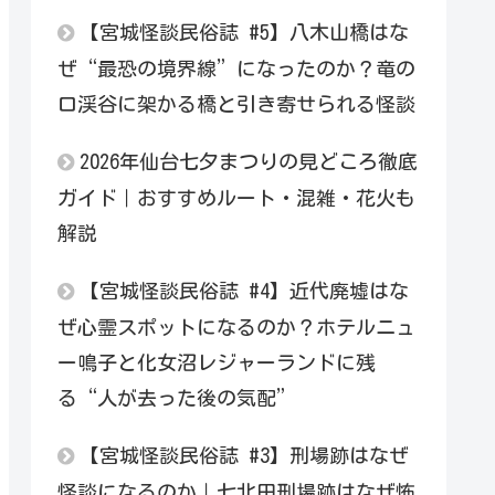
【宮城怪談民俗誌 #5】八木山橋はな
ぜ“最恐の境界線”になったのか？竜の
口渓谷に架かる橋と引き寄せられる怪談
2026年仙台七夕まつりの見どころ徹底
ガイド｜おすすめルート・混雑・花火も
解説
【宮城怪談民俗誌 #4】近代廃墟はな
ぜ心霊スポットになるのか？ホテルニュ
ー鳴子と化女沼レジャーランドに残
る“人が去った後の気配”
【宮城怪談民俗誌 #3】刑場跡はなぜ
怪談になるのか｜七北田刑場跡はなぜ怖