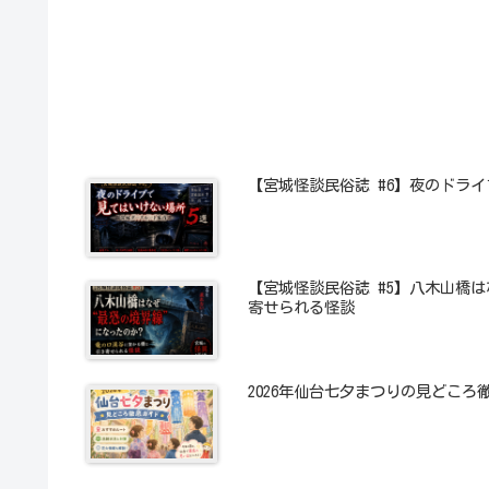
【宮城怪談民俗誌 #6】夜のドラ
【宮城怪談民俗誌 #5】八木山橋
寄せられる怪談
2026年仙台七夕まつりの見どこ