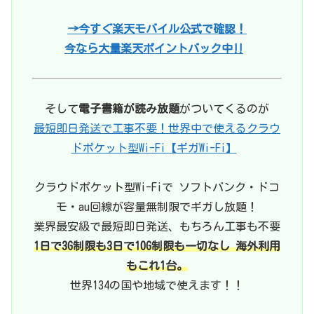
→今すぐ楽天モバイル公式で確認！
今なら大量楽天ポイントバック中‼
そして
電子書籍が読み放題
がついてくるのが
最短即日発送で工事不要！世界中で使えるクラウ
ドポケット型Wi-Fi【ギガWi-Fi】
クラウドポケット型Wi-Fiで ソフトバンク・ドコ
モ・au回線が容量無制限でギガし放題！
業界最安級で最短即日発送、もちろん工事も不要
1日で3G制限も3日で10G制限も一切なし 海外利用
もこれ1台。
世界134の国や地域で使えます！！