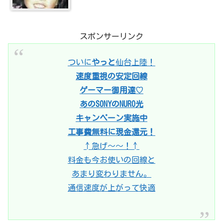
スポンサーリンク
ついに
やっと
仙台上陸！
速度重視の安定回線
ゲーマー御用達♡
あのSONYのNURO光
キャンペーン実施中
工事費無料に現金還元！
↑急げ〜〜！↑
料金も今お使いの回線と
あまり変わりません。
通信速度が上がって快適