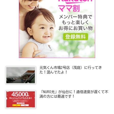
元気くん市場2号店（茂庭）に行ってき
た！混んでたよ！
「NURO光」が仙台に！通信速度が遅くて不
満の方には最適です！