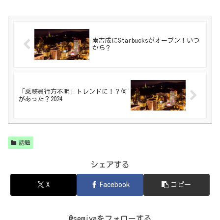
南吉成にStarbucksがオープン！いつ
から？
「乗務員行方不明」トレンドに！？何
があった？2024
話題
シェアする
X
Facebook
コピー
@semiyaをフォローする