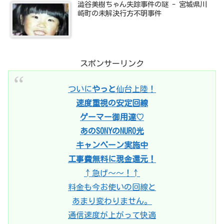
澁谷美樹ちゃん失踪事件の謎 - 宮城県川
崎町の未解決行方不明事件
スポンサーリンク
ついに
やっと
仙台上陸！
速度重視の安定回線
ゲーマー御用達♡
あのSONYのNURO光
キャンペーン実施中
工事費無料に現金還元！
↑急げ〜〜！↑
料金も今お使いの回線と
あまり変わりません。
通信速度が上がって快適