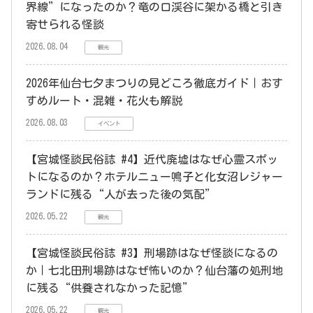
界線”になったのか？竜の口渓谷に架かる橋と引き
寄せられる怪談
2026.08.04
観光
2026年仙台七夕まつりの見どころ徹底ガイド｜おす
すめルート・混雑・花火も解説
2026.08.03
イベント
【宮城怪談民俗誌 #4】近代廃墟はなぜ心霊スポッ
トになるのか？ホテルニュー鳴子と化女沼レジャー
ランドに残る“人が去った後の気配”
2026.05.22
観光
【宮城怪談民俗誌 #3】刑場跡はなぜ怪談になるの
か｜七北田刑場跡はなぜ怖いのか？仙台藩の処刑地
に残る“供養されなかった記憶”
2026.05.22
観光