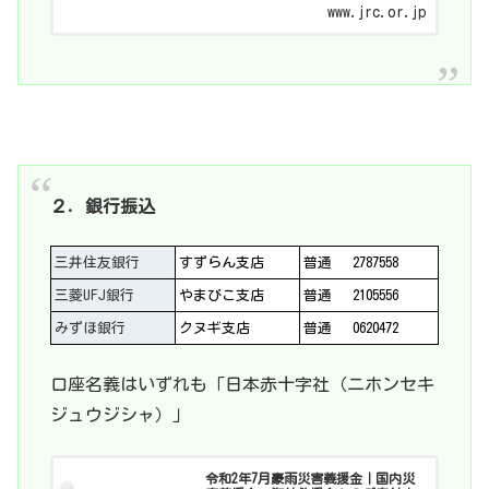
www.jrc.or.jp
２．銀行振込
三井住友銀行
すずらん支店
普通
2787558
三菱UFJ銀行
やまびこ支店
普通
2105556
みずほ銀行
クヌギ支店
普通
0620472
口座名義はいずれも「日本赤十字社（ニホンセキ
ジュウジシャ）」
令和2年7月豪雨災害義援金｜国内災