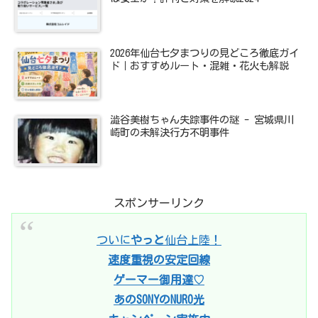
2026年仙台七夕まつりの見どころ徹底ガイ
ド｜おすすめルート・混雑・花火も解説
澁谷美樹ちゃん失踪事件の謎 - 宮城県川
崎町の未解決行方不明事件
スポンサーリンク
ついに
やっと
仙台上陸！
速度重視の安定回線
ゲーマー御用達♡
あのSONYのNURO光