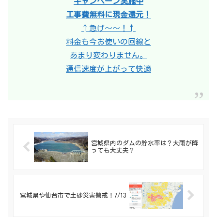
キャンペーン実施中
工事費無料に現金還元！
↑急げ〜〜！↑
料金も今お使いの回線と
あまり変わりません。
通信速度が上がって快適
宮城県内のダムの貯水率は？大雨が降
っても大丈夫？
宮城県や仙台市で土砂災害警戒！7/13