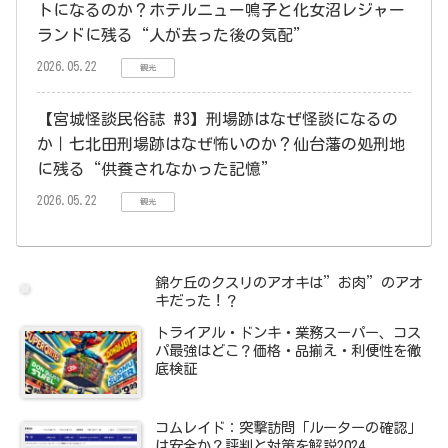
トになるのか？ホテルニュー鳴子と化女沼レジャー
ランドに残る“人が去った後の気配”
2026.05.22
観光
【宮城怪談民俗誌 #3】刑場跡はなぜ怪談になるの
か｜七北田刑場跡はなぜ怖いのか？仙台藩の処刑地
に残る“供養されなかった記憶”
2026.05.22
観光
錦ケ丘のクスリのアオキは”お肉”のアオ
キだった！？
トライアル・ドンキ・業務スーパー、コス
パ最強はどこ？価格・品揃え・利便性を徹
底検証
コムレイド：突撃訪問「ルーターの確認」
は安全か？評判と対策を解説2024