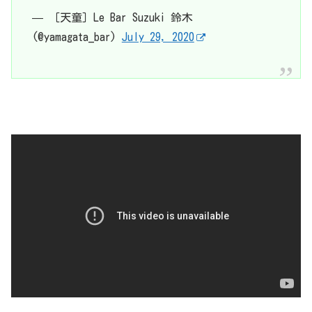
— ［天童］Le Bar Suzuki 鈴木
(@yamagata_bar)
July 29, 2020