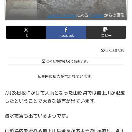
Joseph thomas
による
Pixabay
からの画像
X
Facebook
コピー
2020.07.29
この記事は
約4分
で読めます。
記事内に広告が含まれています。
7月28日夜にかけて大雨となった山形県では最上川が氾濫
したということで大きな被害が出ています。
浸水被害も出ているようです。
山形県内を流れる最上川は全長がおよそ230kmあり、400