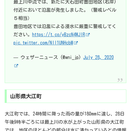
最上川中流では、新たに大石田町豊田地区(右岸)
付近において氾濫が発生しました。（警戒レベル
５相当）
豊田地区では氾濫による浸水に厳重に警戒してく
ださい。
https://t.co/yBzcN4WJIR
pic.twitter.com/Nll1UNHcbM
— ウェザーニュース (@wni_jp)
July 28, 2020
山形県大江町
大江町では、24時間に降った雨の量が180mmに達し、28日
午後9時半ごろには最上川の水が上がった山形県の大江町
では、地区のほとんどの部分は水に漬かっているとの情報