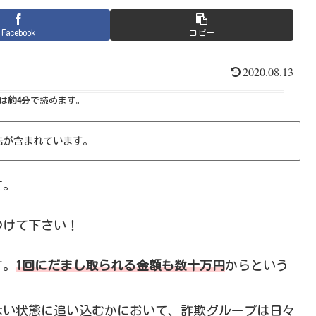
Facebook
コピー
2020.08.13
は
約4分
で読めます。
告が含まれています。
す。
つけて下さい！
す。
1回にだまし取られる金額も数十万円
からという
ない状態に追い込むかにおいて、詐欺グループは日々