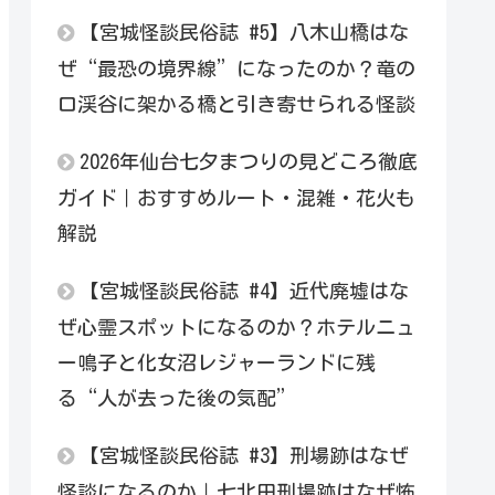
【宮城怪談民俗誌 #5】八木山橋はな
ぜ“最恐の境界線”になったのか？竜の
口渓谷に架かる橋と引き寄せられる怪談
2026年仙台七夕まつりの見どころ徹底
ガイド｜おすすめルート・混雑・花火も
解説
【宮城怪談民俗誌 #4】近代廃墟はな
ぜ心霊スポットになるのか？ホテルニュ
ー鳴子と化女沼レジャーランドに残
る“人が去った後の気配”
【宮城怪談民俗誌 #3】刑場跡はなぜ
怪談になるのか｜七北田刑場跡はなぜ怖