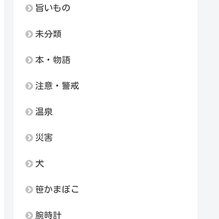
旨いもの
未分類
本・物語
注意・警戒
温泉
災害
犬
笹かまぼこ
腕時計