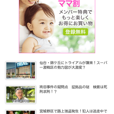
仙台・錦ケ丘にトライアルが襲来！スーパ
ー激戦区の勢力図が大激変？
袴田事件の疑問点 証拠品の謎 検察は死
刑求刑！？
宮城野区で路上強盗発生！犯人は逃走中で