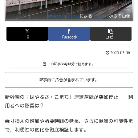
shortycolossus
による
Pixabay
からの画像
X
Facebook
コピー
2025.03.06
この記事は
約15分
で読めます。
記事内に広告が含まれています。
新幹線の「はやぶさ・こまち」連結運転が突如停止──利
用者への影響は？
乗り換えの増加や所要時間の延長、さらに混雑の可能性ま
で、利便性の変化を徹底検証します。