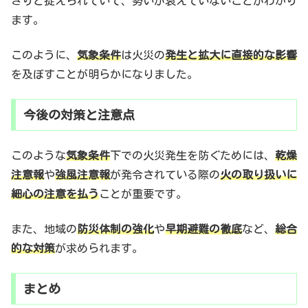
きりと捉えられていて、勢いが衰えていないことがわかり
ます。
このように、
気象条件
は火災の
発生と拡大に直接的な影響
を及ぼすことが明らかになりました。
今後の対策と注意点
このような
気象条件
下での火災発生を防ぐためには、
乾燥
注意報
や
強風注意報
が発令されている際の
火の取り扱いに
細心の注意を払う
ことが重要です。
また、地域の
防災体制の強化
や
早期避難の徹底
など、
総合
的な対策
が求められます。
まとめ