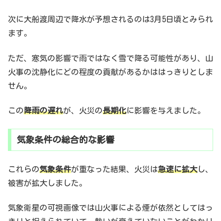
次に大船渡周辺で降水が予想されるのは3月5日頃とみられ
ます。
ただ、寒気の影響で雨ではなく雪で降る可能性があり、山
火事の沈静化にどの程度の貢献があるかははっきりとしま
せん。
この
降雨の遅れ
が、火災の
長期化
に影響を与えました。
気象条件の総合的な影響
これらの
気象条件
が重なった結果、火災は
急速に拡大
し、
被害が拡大しました。
気象衛星の可視画像では山火事による煙が依然としてはっ