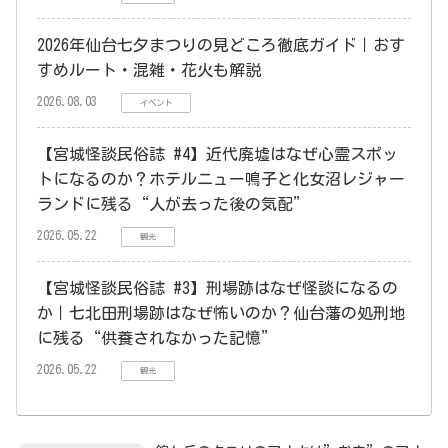
2026年仙台七夕まつりの見どころ徹底ガイド｜おす
すめルート・混雑・花火も解説
2026.08.03
イベント
【宮城怪談民俗誌 #4】近代廃墟はなぜ心霊スポッ
トになるのか？ホテルニュー鳴子と化女沼レジャー
ランドに残る“人が去った後の気配”
2026.05.22
観光
【宮城怪談民俗誌 #3】刑場跡はなぜ怪談になるの
か｜七北田刑場跡はなぜ怖いのか？仙台藩の処刑地
に残る“供養されなかった記憶”
2026.05.22
観光