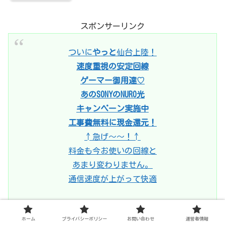
スポンサーリンク
ついに
やっと
仙台上陸！
速度重視の安定回線
ゲーマー御用達♡
あのSONYのNURO光
キャンペーン実施中
工事費無料に現金還元！
↑急げ〜〜！↑
料金も今お使いの回線と
あまり変わりません。
通信速度が上がって快適
ホーム
プライバシーポリシー
お問い合わせ
運営者情報