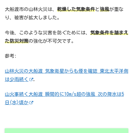
大船渡市の山林火災は、
乾燥した気象条件
と
強風
が重な
り、被害が拡大しました。
今後、このような災害を防ぐためには、
気象条件を踏まえ
た防災対策
の強化が不可欠です。
参考:
山林火災の大船渡 気象衛星からも煙を確認 東北太平洋側
は少雨続く
,
山火事続く大船渡 瞬間的に10m/s超の強風 次の降水は5
日(水)頃か