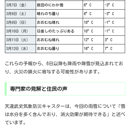
3月7日（金）
数回のにわか雪
6°C
-3°C
3月8日（土）
晴れのち曇り
6°C
-3°C
3月9日（日）
おおむね晴れ
10°C
-1°C
3月10日（月）
日差しのたっぷりある
10°C
-1°C
3月11日（火）
おおむね晴れ
12°C
3°C
3月12日（水）
おおむね曇り
16°C
7°C
これらの予報から、6日以降も降雨や降雪が見込まれてお
り、火災の鎮火に寄与する可能性があります。
専門家の見解と住民の声
天達武史気象防災キャスターは、今回の雨雪について「雪
は水分を多く含んでおり、消火効果が期待できる」と述べ
ています。